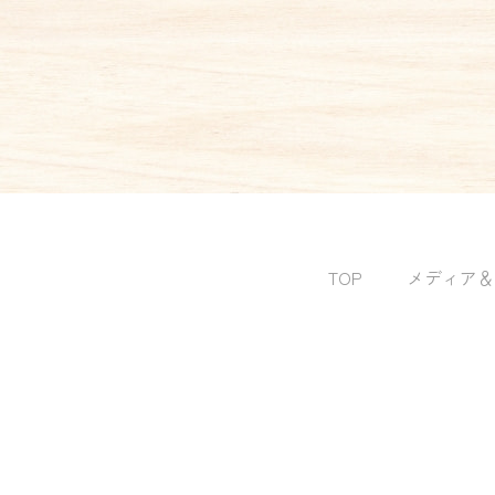
稿
ナ
ビ
ゲ
ー
シ
TOP
メディア＆
ョ
ン