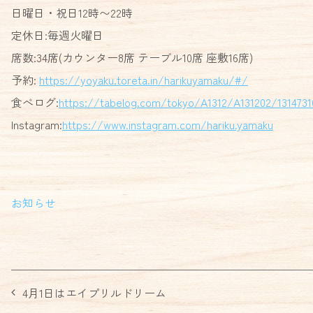
日曜日・祝日12時〜22時
定休日:毎週火曜日
席数:34席(カウンター8席 テーブル10席 座敷16席)
予約:
https://yoyaku.toreta.in/harikuyamaku/#/
食べログ:
https://tabelog.com/tokyo/A1312/A131202/1314731
Instagram:
https://www.instagram.com/hariku.yamaku
お知らせ
投
4月1日はエイプリルドリーム