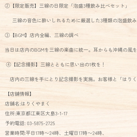
②【限定販売】三線の日限定「泡盛3種飲み比べセット」
三線の音色に酔いしれるために厳選した3種類の泡盛飲み比べ
③【BGM】店内全編、三線の調べ
当日は店内のBGMを三線の楽曲に統一。耳からも沖縄の風
④【記念撮影】三線とともに思い出の1枚を！
店内の三線を手にとり記念撮影を実施。お客様と「はりく
【店舗情報】
店舗名:はりくやまく
住所:東京都江東区大島3-1-17
予約電話: 03-5875-2725
営業時間:平日17時〜24時、土曜日17時〜24時、