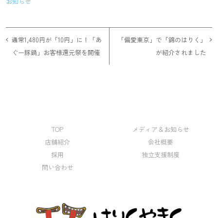
お知らせ
投
通常1,480円が「10円」に！「あ
「偏愛東京」で「錦のはりく」
ぐー豚鍋」お客様還元祭を開催
が紹介されました
稿
ナ
ビ
ゲ
ー
TOP
メディア＆お知らせ
店舗紹介
会社概要
シ
採用
独立支援制度
ョ
問い合わせ
ン